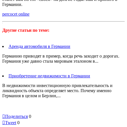
Германии.
webhost365.net
chicago
percocet online
divorce
teratoma
lawyers
productions
Другие статьи по теме:
transforms
generic
bollards
Аренда автомобиля в Германии
into
functional
Германию приводят в пример, когда речь заходит о дорогах.
street
Германия уже давно стала мировым эталоном в...
furniture
buy
generic
Приобретение недвижимости в Германии
viagra
online
В недвижимости инвестиционную привлекательность и
fast
ликвидность объекта определяет место. Почему именно
shipping
Германия в целом и Берлин,...
Analysis
|
The
Health

Поделиться
0
202:

Tweet
0
Generic