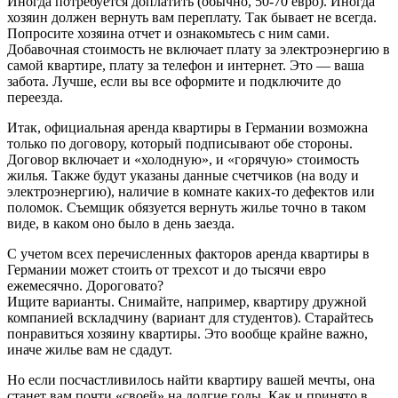
Иногда потребуется доплатить (обычно, 50-70 евро). Иногда
хозяин должен вернуть вам переплату. Так бывает не всегда.
Попросите хозяина отчет и ознакомьтесь с ним сами.
Добавочная стоимость не включает плату за электроэнергию в
самой квартире, плату за телефон и интернет. Это — ваша
забота. Лучше, если вы все оформите и подключите до
переезда.
Итак, официальная аренда квартиры в Германии возможна
только по договору, который подписывают обе стороны.
Договор включает и «холодную», и «горячую» стоимость
жилья. Также будут указаны данные счетчиков (на воду и
электроэнергию), наличие в комнате каких-то дефектов или
поломок. Съемщик обязуется вернуть жилье точно в таком
виде, в каком оно было в день заезда.
С учетом всех перечисленных факторов аренда квартиры в
Германии может стоить от трехсот и до тысячи евро
ежемесячно. Дороговато?
Ищите варианты. Снимайте, например, квартиру дружной
компанией вскладчину (вариант для студентов). Старайтесь
понравиться хозяину квартиры. Это вообще крайне важно,
иначе жилье вам не сдадут.
Но если посчастливилось найти квартиру вашей мечты, она
станет вам почти «своей» на долгие годы. Как и принято в