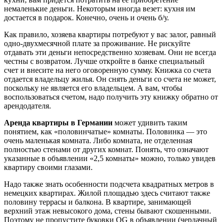
немаленькие деньги. Некоторым иногда везет: кухня им
достается в подарок. Конечно, очень и очень б/у.
Как правило, хозяева квартиры потребуют у вас залог, равный
одно-двухмесячной плате за проживание. Не рискуйте
отдавать эти деньги непосредственно хозяевам. Они не всегда
честны с возвратом. Лучше откройте в банке специальный
счет и внесите на него оговоренную сумму. Книжка со счета
отдается владельцу жилья. Он снять деньги со счета не может,
поскольку не является его владельцем. А вам, чтобы
воспользоваться счетом, надо получить эту книжку обратно от
арендодателя.
Аренда квартиры в Германии
может удивить таким
понятием, как «половинчатые» комнаты. Половинка — это
очень маленькая комната. Либо комната, не отделенная
полностью стенами от других комнат. Понять, что означают
указанные в объявлении «2,5 комнаты» можно, только увидев
квартиру своими глазами.
Надо также знать особенности подсчета квадратных метров в
немецких квартирах. Жилой площадью здесь считают также
половину террасы и балкона. В квартире, занимающей
верхний этаж невысокого дома, стены бывают скошенными.
Поэтому не пропустите буковки ОG в объявлении (чердачный