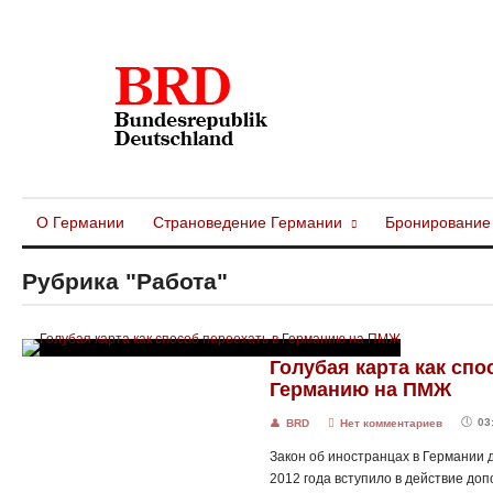
О Германии
Страноведение Германии
Бронирование
Рубрика "Работа"
🔍
Читать запись полностью
Голубая карта как спо
Германию на ПМЖ
🕔
03
👤
BRD

Нет комментариев
Закон об иностранцах в Германии д
2012 года вступило в действие до