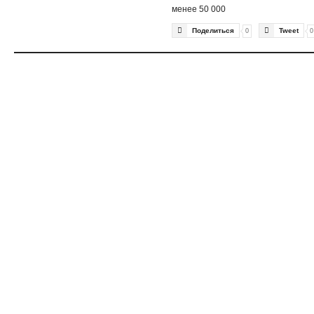
менее 50 000


Поделиться
Tweet
0
0