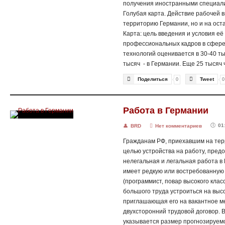
получения иностранными специали
Голубая карта. Действие рабочей 
территорию Германии, но и на ост
Карта: цель введения и условия е
профессиональных кадров в сфер
технологий оценивается в 30-40 ты
тысяч - в Германии. Еще 25 тысяч 


Поделиться
Tweet
0
0
🔍
Работа в Германии
Читать запись
🕔
01
👤
BRD

Нет комментариев
полностью
Гражданам РФ, приехавшим на тер
целью устройства на работу, пред
нелегальная и легальная работа в 
имеет редкую или востребованную 
(программист, повар высокого класса
большого труда устроиться на выс
приглашающая его на вакантное ме
двухсторонний трудовой договор. 
указывается размер прогнозируемо