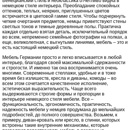
Венецианский стиль и неоклассика отчетливо видна в
немецком стиле интерьера. Преобладание спокойных
оттенков, теплых, неярких, приглушенных цветов
встречается в цветовой гамме стиля. Чтобы подчеркнуть
четкие очертания предметов, немцы приветствуют стены
светлых тонов и темные деревянные полы. Практична
каждая отдельно взятая деталь, исключительный порядок
во всем, непременно семейные фотографии на полках, а
еще, великолепная, с выгнутыми линиями, мебель – это и
есть настоящий немецкий стиль.
Мебель Германии просто и легко вписывается в любой
интерьер, благодаря своей максимальной сдержанности
и строгости. И именно так она воспринимается очень
многими. Современные стеллажи, удобные и в тоже
время без излишеств, кресла и диваны, комоды – во
всем этом сочетается качественное исполнение,
эстетическая выразительность. Чаще всего
выдерживаются строгие формы и пропорции в
интерьере немецкого стиля мебели. Все –
функциональность, эргономичность, практичность,
надежность мебели у немцев продумана до мельчайших
подробностей, до полного совершенства. Возьмем, к
примеру, диван-кровать или кресло, в спинки, которых
встроены такие внутренние механизмы, которые