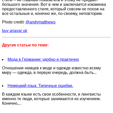
большого значения. Вот в чем и заключается изюминка
предоставленного стиля, который совсем не похож на
все остальные и, конечно же, по-своему, неповторим.
Photo credit:
@andymatthews
pure
vps
buy anavar uk
green
hosting
csen
coffee
danza
bean
Другие статьи по теме:
pills
Мода в Германии: удобно и практично
Отношение немцев к моде и одежде известно всему
миру — одежда, в первую очередь, должна быть...
Немецкий язык. Типичные ошибки.
В каждом языке есть свои особенности, и лингвисты
именно те люди, которые занимаются их изучением.
Конечно,...